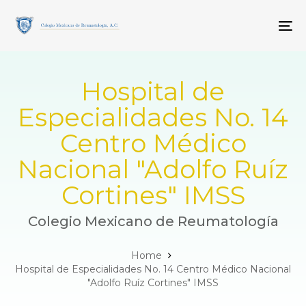
Skip
Skip
links
to
To
primary
navigation
Skip
to
Hospital de
content
Especialidades No. 14
Centro Médico
Nacional "Adolfo Ruíz
Cortines" IMSS
Colegio Mexicano de Reumatología
Home
Hospital de Especialidades No. 14 Centro Médico Nacional
"Adolfo Ruíz Cortines" IMSS