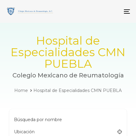
Skip
Skip
links
to
To
primary
navigation
Skip
to
Hospital de
content
Especialidades CMN
PUEBLA
Colegio Mexicano de Reumatología
Home
Hospital de Especialidades CMN PUEBLA
Búsqueda por nombre
Ubicación