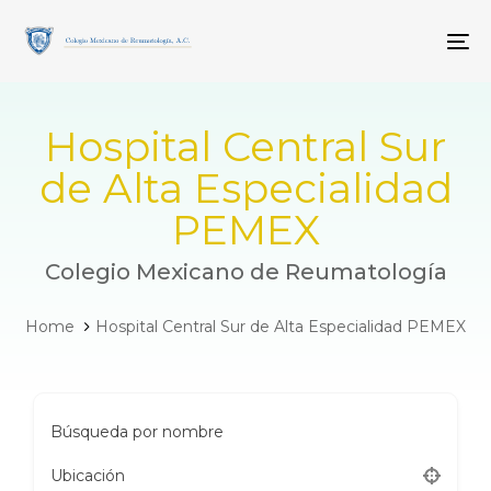
Skip
Skip
links
to
To
primary
navigation
Skip
to
Hospital Central Sur
content
de Alta Especialidad
PEMEX
Colegio Mexicano de Reumatología
Home
Hospital Central Sur de Alta Especialidad PEMEX
Búsqueda por nombre
Ubicación