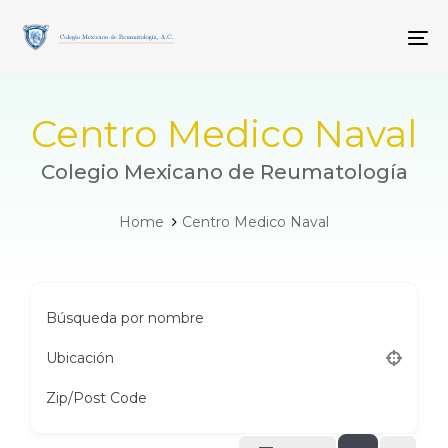
Skip
Skip
links
to
To
primary
navigation
Skip
to
Centro Medico Naval
content
Colegio Mexicano de Reumatología
Home
Centro Medico Naval
Búsqueda por nombre
Ubicación
Zip/Post Code