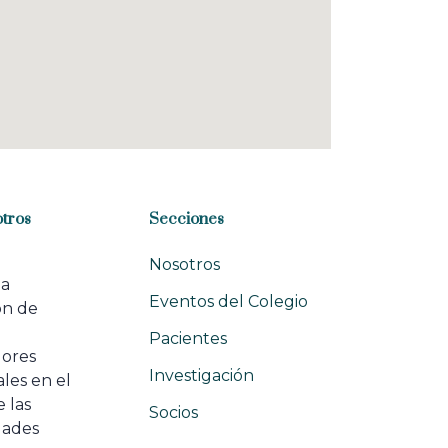
tros
Secciones
Nosotros
na
Eventos del Colegio
ón de
e
Pacientes
dores
Investigación
les en el
 las
Socios
ades