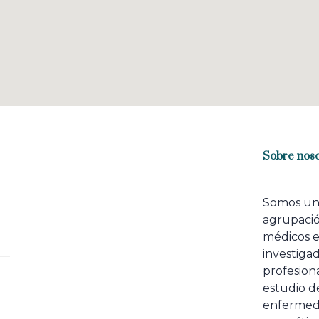
Sobre noso
Somos u
agrupaci
médicos 
investiga
profesiona
estudio de
enfermed