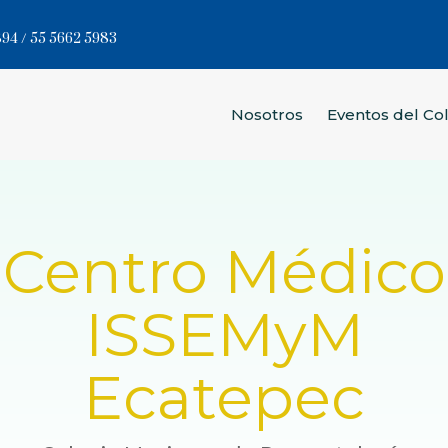
94 / 55 5662 5983
Nosotros
Eventos del Co
Centro Médico
ISSEMyM
Ecatepec