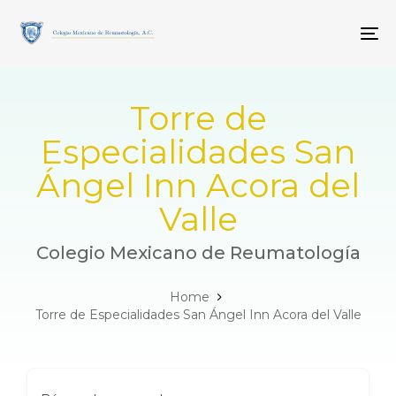
Skip
Skip
links
to
To
primary
navigation
Skip
to
Torre de
content
Especialidades San
Ángel Inn Acora del
Valle
Colegio Mexicano de Reumatología
Home
Torre de Especialidades San Ángel Inn Acora del Valle