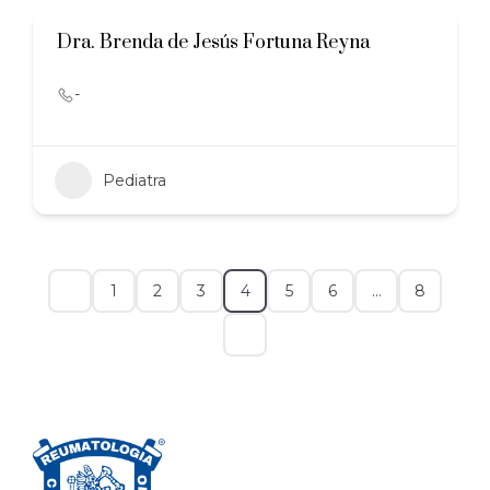
Dra. Brenda de Jesús Fortuna Reyna
-
Pediatra
1
2
3
4
5
6
…
8