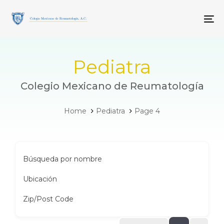
Skip
Skip
links
to
To
primary
navigation
Skip
to
Pediatra
content
Colegio Mexicano de Reumatología
Home
Pediatra
Page 4
Búsqueda por nombre
Ubicación
Zip/Post Code