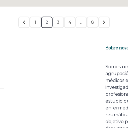
1
2
3
4
…
8
Sobre noso
Somos u
agrupaci
médicos 
investiga
profesiona
estudio de
enfermed
reumátic
objetivo p