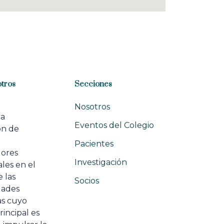
tros
Secciones
Nosotros
na
Eventos del Colegio
ón de
e
Pacientes
dores
Investigación
les en el
 las
Socios
ades
as cuyo
rincipal es